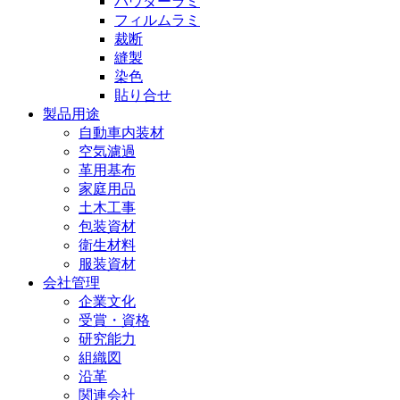
パウダーラミ
フィルムラミ
裁断
縫製
染色
貼り合せ
製品用途
自動車内装材
空気濾過
革用基布
家庭用品
土木工事
包装資材
衛生材料
服装資材
会社管理
企業文化
受賞・資格
研究能力
組織図
沿革
関連会社