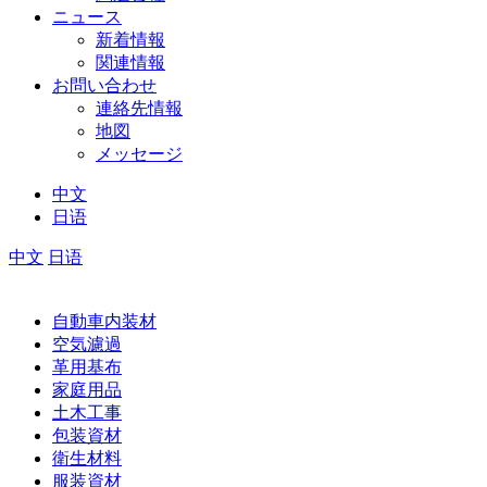
ニュース
新着情報
関連情報
お問い合わせ
連絡先情報
地図
メッセージ
中文
日语
中文
日语
自動車内装材
空気濾過
革用基布
家庭用品
土木工事
包装資材
衛生材料
服装資材